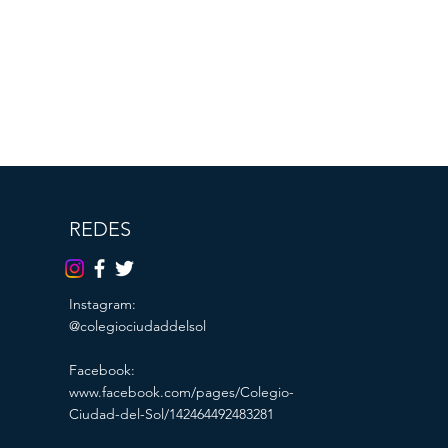
REDES
Instagram:
@colegiociudaddelsol
Facebook:
www.facebook.com/pages/Colegio-
Ciudad-del-Sol/142464492483281