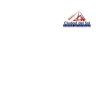
info@colegiociudaddelsol.com
| tlf +34 96