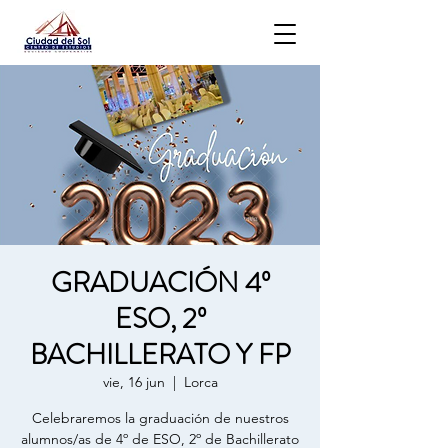
GRADUACIÓN 4º
ESO, 2º
BACHILLERATO Y FP
vie, 16 jun
  |  
Lorca
Celebraremos la graduación de nuestros
alumnos/as de 4º de ESO, 2º de Bachillerato