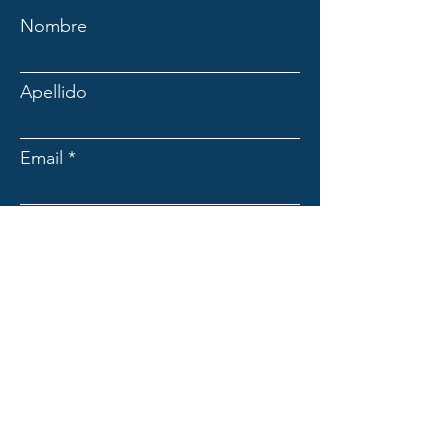
Nombre
Apellido
Email
Asunto
Mensaje
Enviar