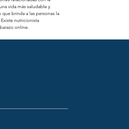
 una vida más saludable y 
o que brinda a las personas la 
xiste nutricionista 
barazo online.