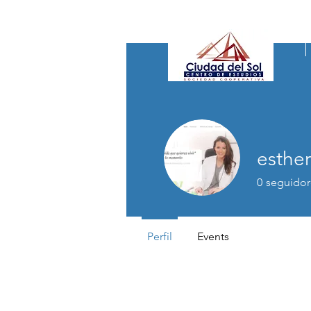
info@colegiociudaddelsol.com
| tlf +34 96
esther
0
seguidor
Perfil
Events