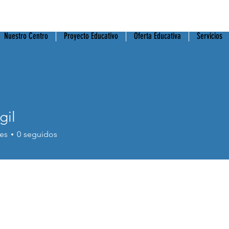
8 477 687
Nuestro Centro
Proyecto Educativo
Oferta Educativa
Servicios
gil
es
0
seguidos