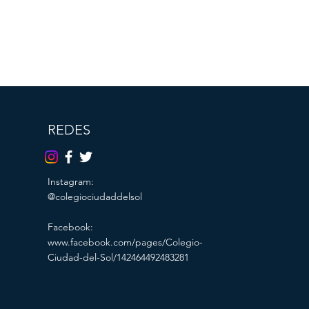
REDES
Instagram:
@colegiociudaddelsol
Facebook:
www.facebook.com/pages/Colegio-
Ciudad-del-Sol/142464492483281